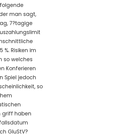
hfolgende
er man sagt,
ag, 7?tagige
uszahlungslimit
schnittliche
 %. Risiken im
ch so welches
n Konferieren
n Spiel jedoch
cheinlichkeit, so
achem
matischen
 griff haben
rfallsdatum
rch GluStV?