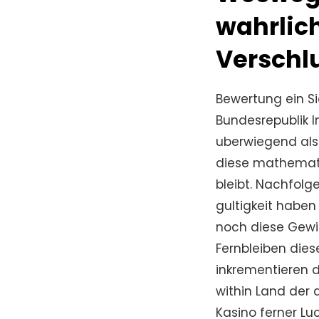
wahrlich
Verschl
Bewertung ein Si
Bundesrepublik 
uberwiegend als
diese mathemati
bleibt. Nachfol
gultigkeit habe
noch diese Gewi
Fernbleiben dies
inkrementieren d
within Land der 
Kasino ferner L