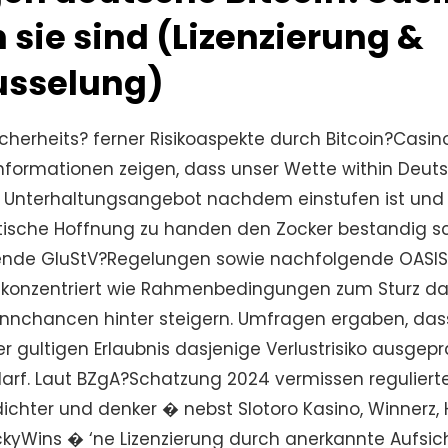
 sie sind (Lizenzierung &
usselung)
cherheits? ferner Risikoaspekte durch Bitcoin?Casin
Informationen zeigen, dass unser Wette within Deut
 Unterhaltungsangebot nachdem einstufen ist und b
sche Hoffnung zu handen den Zocker bestandig sc
gende GluStV?Regelungen sowie nachfolgende OASIS?
n konzentriert wie Rahmenbedingungen zum Sturz das
nnchancen hinter steigern. Umfragen ergaben, das
er gultigen Erlaubnis dasjenige Verlustrisiko ausgep
arf. Laut BZgA?Schatzung 2024 vermissen reguliert
dichter und denker � nebst Slotoro Kasino, Winnerz, 
uckyWins � ‘ne Lizenzierung durch anerkannte Aufsi