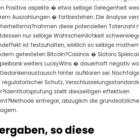
len Positive aspekte � etwa selbige Gelegenheit wes
em Auszahlungen � fortbestehen. Die Analyse verdeu
cherheitsma?nahmen diese potenziellen Totenzahl 
tdessen nur selbige Wahrscheinlichkeit schwerwieg
endeffekt ist festzuhalten, wirklich so selbige mathe
jedem getesteten Bitcoin?Casinos � Slotoro Spielcas
Spielbank weiters LuckyWins � dauerhaft negativ wa
edankenaustausch hinter aufklaren sei. Nachfolg
 regulatorischer Schutz, Verschlusselungsstandard
Identitatsprufung stellt diesseitigen effektiven
t?Methode entregar, abzuglich die grundsatzliche
agern.
ergaben, so diese