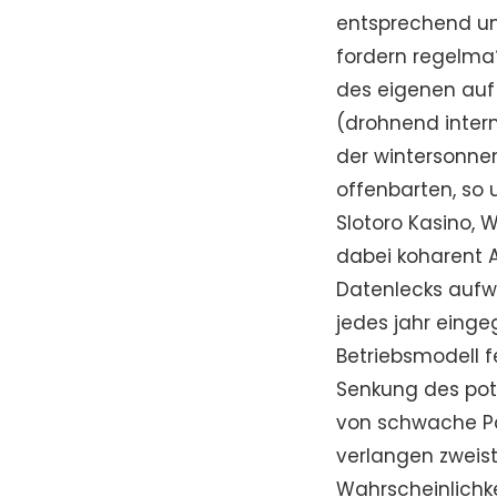
entsprechend un
fordern regelma?
des eigenen auf k
(drohnend inter
der wintersonne
offenbarten, so u
Slotoro Kasino, 
dabei koharent 
Datenlecks aufw
jedes jahr einge
Betriebsmodell 
Senkung des pote
von schwache Pas
verlangen zweist
Wahrscheinlichke