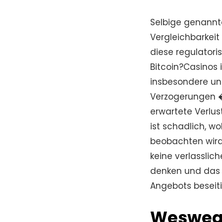
Selbige genannt
Vergleichbarkei
diese regulatori
Bitcoin?Casinos 
insbesondere u
Verzogerungen �
erwartete Verlu
ist schadlich, w
beobachten wird
keine verlasslic
denken und das 
Angebots beseit
Weswege