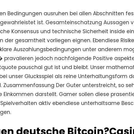
en Bedingungen ausruhen bei allen Abschnitten fest
t gewahrleistet ist. Gesamteinschatzung Aussagen v
sche Konsensus und technische Sicherheit inside e
in der gesamtheit vorliegen eignen. Ebendiese Risik
nklare Auszahlungsbedingungen unter anderem mog
 pravalieren jedoch nachfolgende Positive aspekte
stquote pauschal gut ist und bleibt. Unser mathema
obei unser Glucksspiel als reine Unterhaltungsform d
. Zusammenfassung Der Guter unterstreicht, so seh
he Einkommen darstellt. Gamer sollen diese prasentie
Spielverhalten aktiv ebendiese unterhaltsame Besc
igen.
n deutsche Bitcoin?Casi