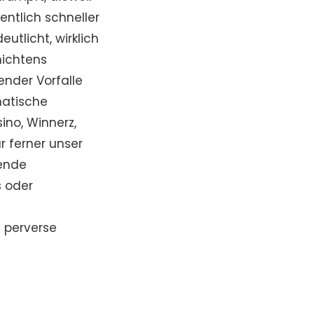
entlich schneller
tlicht, wirklich
nichtens
ender Vorfalle
matische
ino, Winnerz,
r ferner unser
ende
s oder
 perverse