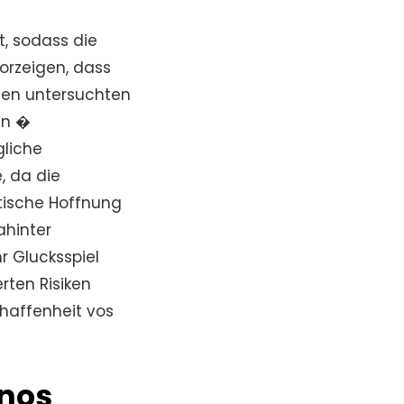
, sodass die
orzeigen, dass
inen untersuchten
en �
liche
, da die
tische Hoffnung
ahinter
r Glucksspiel
rten Risiken
haffenheit vos
nos