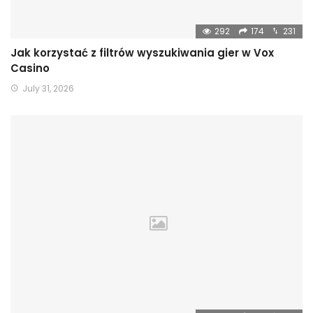
292
174
231
Jak korzystać z filtrów wyszukiwania gier w Vox
Casino
July 31, 2026