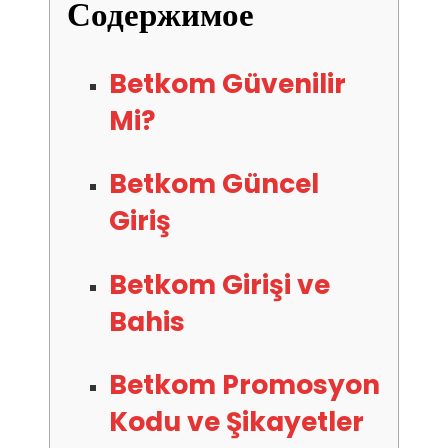
Содержимое
Betkom Güvenilir
Mi?
Betkom Güncel
Giriş
Betkom Girişi ve
Bahis
Betkom Promosyon
Kodu ve Şikayetler