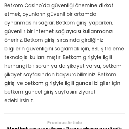
Betkom Casino’da güvenliği önemine dikkat
etmek, oyunların güvenli bir ortamda
oynanmasını sağlar. Betkom girişi yaparken,
güvenilir bir internet sağlayıcısı kullanmanızı
öneririz. Betkom girişi sırasında girdiğiniz
bilgilerin güvenliğini sağlamak için, SSL şifreleme
teknolojisi kullanılmıştır. Betkom girişiyle ilgili
herhangi bir sorun ya da şikayet varsa, betkom
şikayet sayfasından başvurabilirsiniz. Betkom
girişi ve betkom girişiyle ilgili güncel bilgiler için
betkom güncel giriş sayfasını ziyaret
edebilirsiniz.
Previous Article
Mostbet зеркало рабочее - Вход на официальный сайт