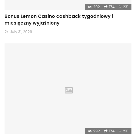
292
174
231
Bonus Lemon Casino cashback tygodniowy i
miesięczny wyjaśniony
July 31, 2026
292
174
231