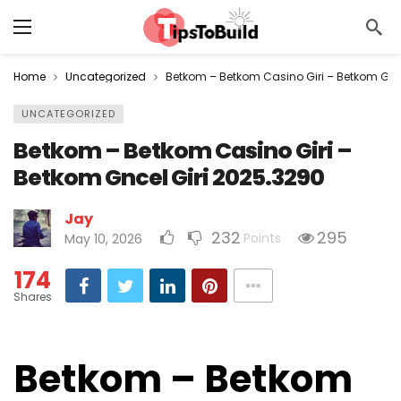
Home
Uncategorized
Betkom – Betkom Casino Giri – Betkom Gnce
UNCATEGORIZED
Betkom – Betkom Casino Giri –
Betkom Gncel Giri 2025.3290
Jay
232
295
Points
May 10, 2026
174
Shares
Betkom – Betkom