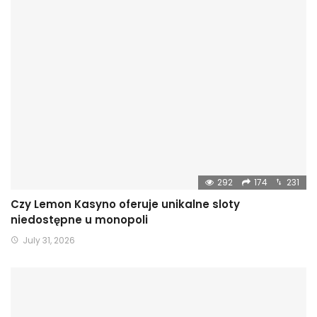
292
174
231
Czy Lemon Kasyno oferuje unikalne sloty
niedostępne u monopoli
July 31, 2026