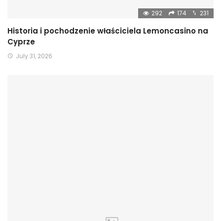
292
174
231
Historia i pochodzenie właściciela Lemoncasino na
Cyprze
July 31, 2026