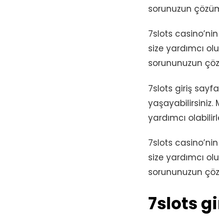
sorunuzun çözümü 
7slots casino’nin
size yardımcı olu
sorununuzun çözü
7slots giriş sayf
yaşayabilirsiniz.
yardımcı olabilirl
7slots casino’nin
size yardımcı olu
sorununuzun çözü
7slots g