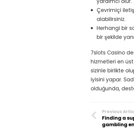
yardımcı olur.
Çevrimiçi ileti
alabilirsiniz.
Herhangi bir so
bir şekilde yanı
7slots Casino des
hizmetleri en üs
sizinle birlikte 
iyisini yapar. Sa
olduğunda, destek
Previous Artic
Finding a su
gambling en