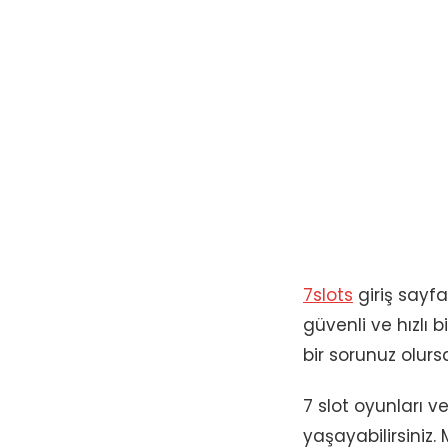
7slots
giriş sayfa
güvenli ve hızlı b
bir sorunuz olurs
7 slot oyunları v
yaşayabilirsiniz.