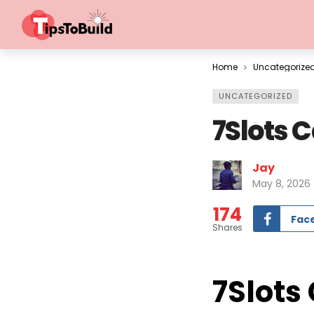
Home
Uncategorize
UNCATEGORIZED
7Slots C
Jay
May 8, 2026
174
Fac
Shares
7Slots