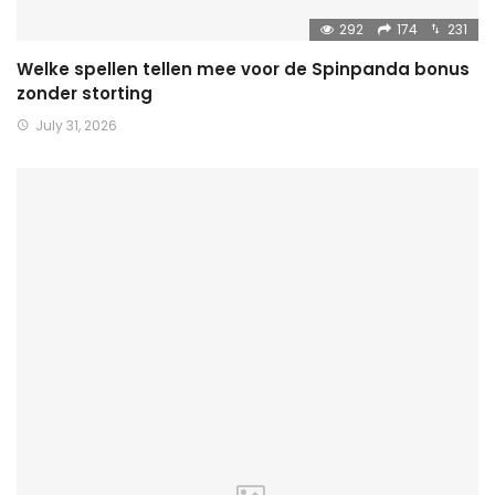
292
174
231
Welke spellen tellen mee voor de Spinpanda bonus
zonder storting
July 31, 2026