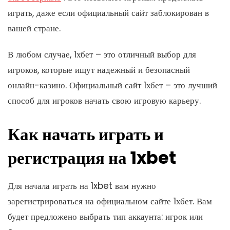
играть, даже если официальный сайт заблокирован в
вашей стране.
В любом случае, 1хбет – это отличный выбор для
игроков, которые ищут надежный и безопасный
онлайн-казино. Официальный сайт 1хбет – это лучший
способ для игроков начать свою игровую карьеру.
Как начать играть и
регистрация на 1xbet
Для начала играть на 1xbet вам нужно
зарегистрироваться на официальном сайте 1хбет. Вам
будет предложено выбрать тип аккаунта: игрок или