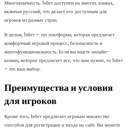
Многоязычность. 1хбет доступен на многих языках,
включая русский, что делает его доступным для
игроков из разных стран.
В целом, 1хбет – это платформа, которая предлагает
комфортный игровой процесс, безопасность и
многофункциональность. Если вы ищете онлайн-
казино, которое предлагает все, что вам нужно, то 1хбет
– это ваш выбор.
Преимущества и условия
для игроков
Кроме того, 1хбет предлагает игрокам множество
способов для регистрации и входа на сайт. Вы можете