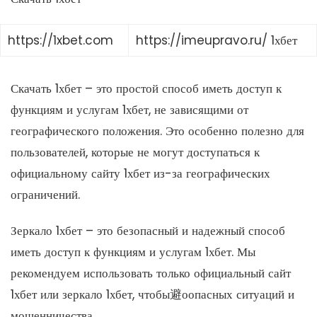
https://1xbet.com
https://imeupravo.ru/ 1хбет
Скачать 1хбет – это простой способ иметь доступ к
функциям и услугам 1хбет, не зависящими от
географического положения. Это особенно полезно для
пользователей, которые не могут доступаться к
официальному сайту 1хбет из-за географических
ограничений.
Зеркало 1хбет – это безопасный и надежный способ
иметь доступ к функциям и услугам 1хбет. Мы
рекомендуем использовать только официальный сайт
1хбет или зеркало 1хбет, чтобы避оопасных ситуаций и
мошенничества.