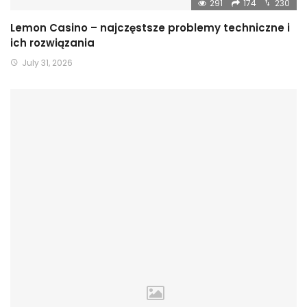
291
174
230
Lemon Casino – najczęstsze problemy techniczne i
ich rozwiązania
July 31, 2026