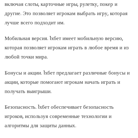
включая слоты, карточные игры, рулетку, покер и
другие. Это позволяет игрокам выбрать игру, которая
лучше всего подходит им.
Мобильная версия. 1хбет имеет мобильную версию,
которая позволяет игрокам играть в любое время и из
любой точки мира.
Бонусы и акции. 1хбет предлагает различные бонусы и
акции, которые помогают игрокам начать играть и
получать выигрыши.
Безопасность. 1хбет обеспечивает безопасность
игроков, используя современные технологии и
алгоритмы для защиты данных.