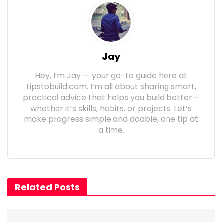
Jay
Hey, I’m Jay — your go-to guide here at
tipstobuild.com. I’m all about sharing smart,
practical advice that helps you build better—
whether it’s skills, habits, or projects. Let’s
make progress simple and doable, one tip at
a time.
Related Posts