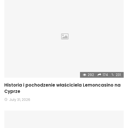
292
174
231
Historia i pochodzenie właściciela Lemoncasino na
Cyprze
July 31, 2026