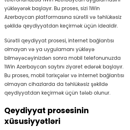
yükləyərək başlayır. Bu proses, sizi 1Win
Azerbaycan platformasına sürətli və təhlükəsiz
şəkildə qeydiyyatdan keçirmək üçün idealdir.
Sürətli qeydiyyat prosesi, internet bağlantısı
olmayan və ya uygulamanı yükləyə
bilməyəcəyinizdən sonra mobil telefonunuzda
1Win Azerbaycan saytını ziyaret edərək başlayır.
Bu proses, mobil tarixçələr və internet bağlantısı
olmayan cihazlarda da təhlükəsiz şəkildə
qeydiyyatdan keçirmək üçün tələb olunur.
Qeydiyyat prosesinin
xüsusiyyətləri