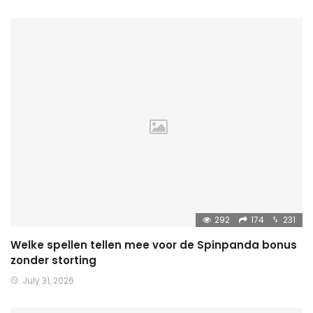
292
174
231
Welke spellen tellen mee voor de Spinpanda bonus
zonder storting
July 31, 2026