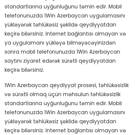
standartlarına uyğunluğunu təmin edir. Mobil
telefonunuzda 1Win Azerbaycan uygulamasını
yükləyərək təhlükəsiz şəkildə qeydiyyatdan
keçirə bilərsiniz. Internet bağlantısı olmayan və
ya uygulamanı yükləyə bilməyəcəyinizdən
sonra mobil telefonunuzda 1Win Azerbaycan
saytını ziyaret edərək sürətli qeydiyyatdan
keçirə bilərsiniz.
1Win Azerbaycan qeydiyyat prosesi, təhlükəsizlik
və sürətli olmaq üçün məhsulun təhlükəsizlik
standartlarına uyğunluğunu təmin edir. Mobil
telefonunuzda 1Win Azerbaycan uygulamasını
yükləyərək təhlükəsiz şəkildə qeydiyyatdan
keçirə bilərsiniz. Internet bağlantısı olmayan və