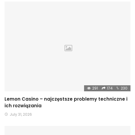
291
174
230
Lemon Casino – najczęstsze problemy techniczne i
ich rozwiązania
July 31, 2026