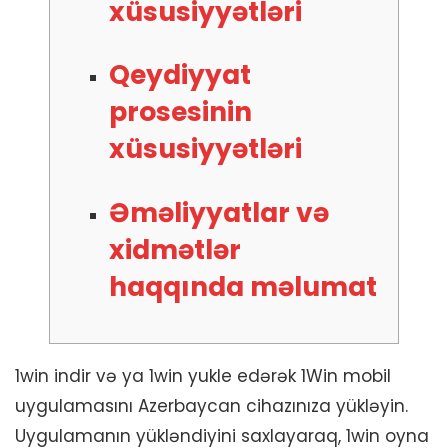
xüsusiyyətləri
Qeydiyyat
prosesinin
xüsusiyyətləri
Əməliyyatlar və
xidmətlər
haqqında məlumat
1win indir və ya 1win yukle edərək 1Win mobil
uygulamasını Azerbaycan cihazınıza yükləyin.
Uygulamanın yükləndiyini saxlayaraq, 1win oyna