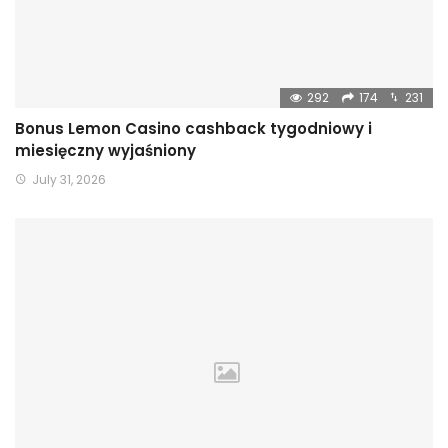
292
174
231
Bonus Lemon Casino cashback tygodniowy i
miesięczny wyjaśniony
July 31, 2026