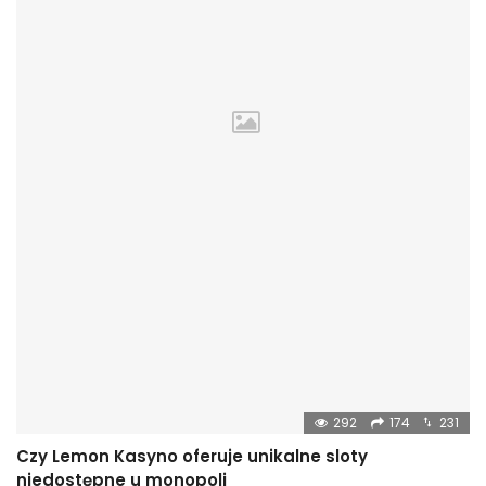
292
174
231
Czy Lemon Kasyno oferuje unikalne sloty
niedostępne u monopoli