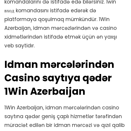
komandalarını də istifadə edə bilərsiniz. 1win
вход komandasını istifadə edərək də
platformaya qoşulmaq mümkündür. 1Win
Azerbaijan, idman mərcəzlərindən və casino
xidmətlərindən istifadə etmək üçün ən yaxşı
veb saytidır.
Idman mərcələrindən
Casino saytıya qədər
1Win Azerbaijan
1Win Azerbaijan, idman mərcələrindən casino
saytına qədər geniş çaplı hizmetlər tərəfindən
müraciət edilən bir idman mərcəzi və qızıl qalib