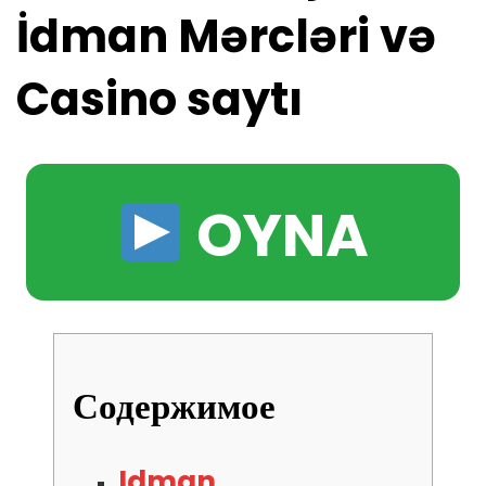
İdman Mərcləri və
Casino saytı
OYNA
Содержимое
Idman