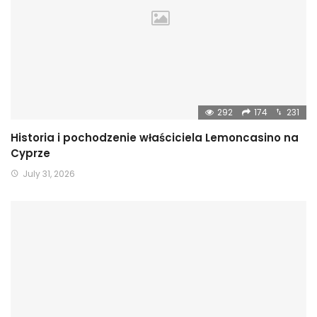
292
174
231
Historia i pochodzenie właściciela Lemoncasino na
Cyprze
July 31, 2026