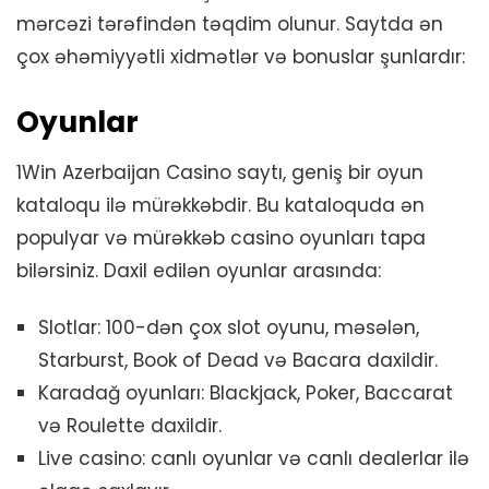
mərcəzi tərəfindən təqdim olunur. Saytda ən
çox əhəmiyyətli xidmətlər və bonuslar şunlardır:
Oyunlar
1Win Azerbaijan Casino saytı, geniş bir oyun
kataloqu ilə mürəkkəbdir. Bu kataloquda ən
populyar və mürəkkəb casino oyunları tapa
bilərsiniz. Daxil edilən oyunlar arasında:
Slotlar: 100-dən çox slot oyunu, məsələn,
Starburst, Book of Dead və Bacara daxildir.
Karadağ oyunları: Blackjack, Poker, Baccarat
və Roulette daxildir.
Live casino: canlı oyunlar və canlı dealerlar ilə