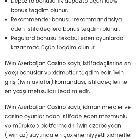
Depozito bonusu: ilk depozito üçün 100%
bonus təqdim olunur.
Rekommender bonusu: rekommandasiya
edən istifadəçiləre bonus təqdim olunur.
Regulard bonusu: təkabül edən oyunlarda
kazanmaq üçün təqdim olunur.
1Win Azerbaijan Casino saytı, istifadəçilərinə ən
yaxşı bonuslar və xidmətlər təqdim edir. 1win
giriş (1win aviator) komandası, istifadəçilərinə
ən yaxşı məhsulları təqdim edir.
1Win Azerbaijan Casino saytı, idman mərclər və
casino oyunlarından istifadə edən məzmunlu
və mürəkkəb platformadır. 1win azerbaycan
(1win az) saytında ən çox əhəmiyyətli xidmətlər