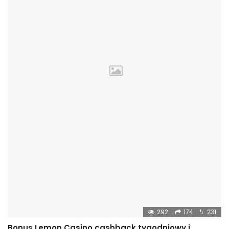
292
174
231
Bonus Lemon Casino cashback tygodniowy i