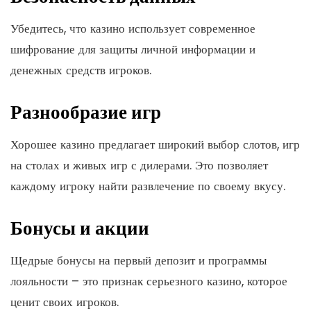
Убедитесь, что казино использует современное
шифрование для защиты личной информации и
денежных средств игроков.
Разнообразие игр
Хорошее казино предлагает широкий выбор слотов, игр
на столах и живых игр с дилерами. Это позволяет
каждому игроку найти развлечение по своему вкусу.
Бонусы и акции
Щедрые бонусы на первый депозит и программы
лояльности – это признак серьезного казино, которое
ценит своих игроков.