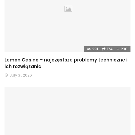
291
174
230
Lemon Casino – najczęstsze problemy techniczne i
ich rozwiązania
July 31, 2026