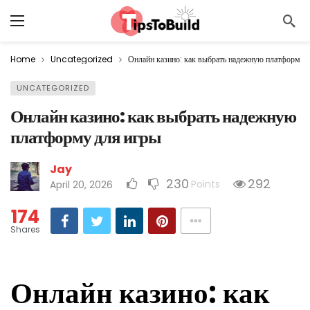
Home
Uncategorized
Онлайн казино: как выбрать надежную платформу 
UNCATEGORIZED
Онлайн казино: как выбрать надежную
платформу для игры
Jay
230
292
Points
April 20, 2026
174
Shares
Онлайн казино: как