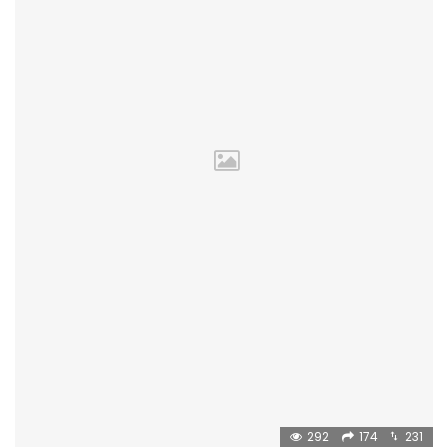
292
174
231