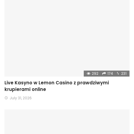
292
174
231
Live Kasyno w Lemon Casino z prawdziwymi
krupierami online
July 31, 2026