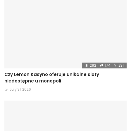
292
174
231
Czy Lemon Kasyno oferuje unikalne sloty
niedostępne u monopoli
July 31, 2026