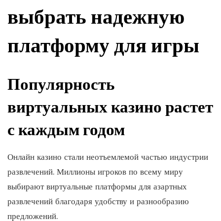
выбрать надежную
платформу для игры
Популярность
виртуальных казино растет
с каждым годом
Онлайн казино стали неотъемлемой частью индустрии
развлечений. Миллионы игроков по всему миру
выбирают виртуальные платформы для азартных
развлечений благодаря удобству и разнообразию
предложений.