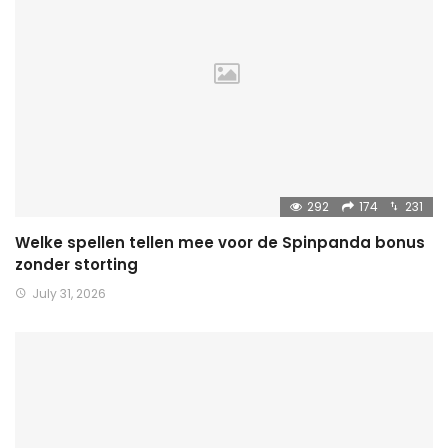
292
174
231
Welke spellen tellen mee voor de Spinpanda bonus
zonder storting
July 31, 2026