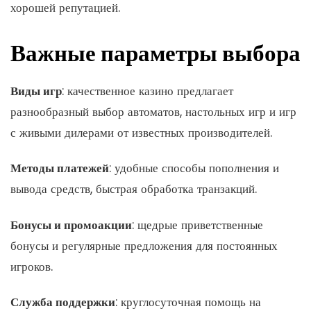
хорошей репутацией.
Важные параметры выбора
Виды игр
: качественное казино предлагает
разнообразный выбор автоматов, настольных игр и игр
с живыми дилерами от известных производителей.
Методы платежей
: удобные способы пополнения и
вывода средств, быстрая обработка транзакций.
Бонусы и промоакции
: щедрые приветственные
бонусы и регулярные предложения для постоянных
игроков.
Служба поддержки
: круглосуточная помощь на