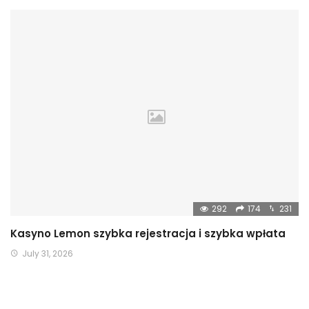
292
174
231
Kasyno Lemon szybka rejestracja i szybka wpłata
July 31, 2026