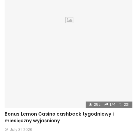
292
174
231
Bonus Lemon Casino cashback tygodniowy i
miesięczny wyjaśniony
July 31, 2026