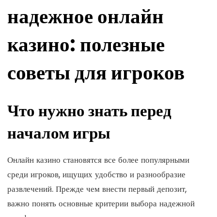
надежное онлайн
казино: полезные
советы для игроков
Что нужно знать перед
началом игры
Онлайн казино становятся все более популярными
среди игроков, ищущих удобство и разнообразие
развлечений. Прежде чем внести первый депозит,
важно понять основные критерии выбора надежной