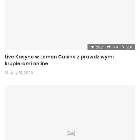
292
174
231
Live Kasyno w Lemon Casino z prawdziwymi
krupierami online
July 31, 2026