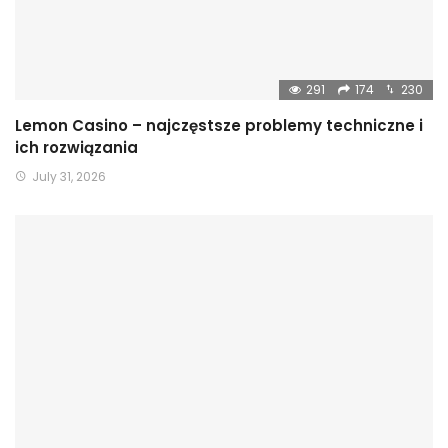
291
174
230
Lemon Casino – najczęstsze problemy techniczne i
ich rozwiązania
July 31, 2026