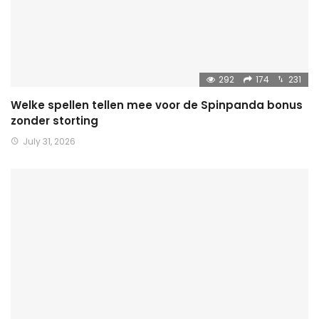
292
174
231
Welke spellen tellen mee voor de Spinpanda bonus
zonder storting
July 31, 2026