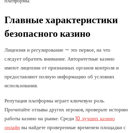
платформы.
Главные характеристики
безопасного казино
Лицензия и регулирование — это первое, на что
следует обратить внимание. Авторитетные казино
имеют лицензии от признанных органов контроля и
предоставляют полную информацию об условиях
использования.
Репутация платформы играет ключевую роль.
Прочитайте отзывы других игроков, проверьте историю
работы казино на рынке. Среди
10 лучших казино
онлайн
вы найдете проверенные временем площадки с